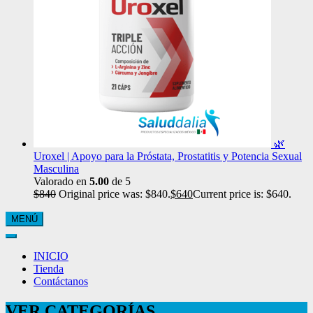
🌿
Uroxel | Apoyo para la Próstata, Prostatitis y Potencia Sexual
Masculina
Valorado en
5.00
de 5
$
840
Original price was: $840.
$
640
Current price is: $640.
MENÚ
INICIO
Tienda
Contáctanos
VER CATEGORÍAS